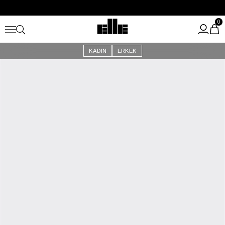
Büyük Yaz İndirimi Başladı!
Kargo Ücretsiz!
0
KADIN
ERKEK