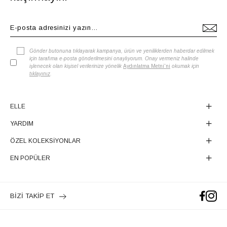
Gönder butonuna tıklayarak kampanya, ürün ve yeniliklerden haberdar edilmek
için tarafıma e-posta gönderilmesini onaylıyorum. Onay vermeniz halinde
işlenecek olan kişisel verilerinize yönelik
Aydınlatma Metni'ni
okumak için
tıklayınız
.
ELLE
YARDIM
ÖZEL KOLEKSİYONLAR
EN POPÜLER
BİZİ TAKİP ET