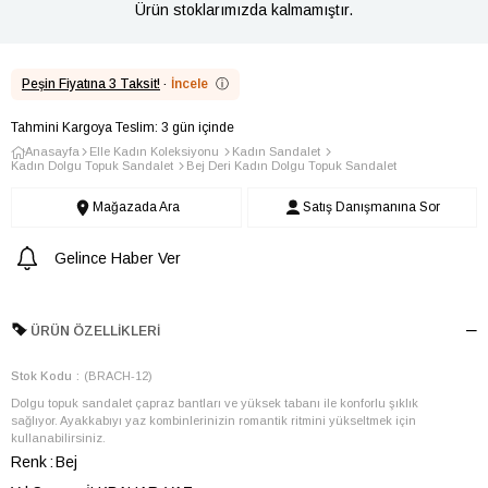
Ürün stoklarımızda kalmamıştır.
Peşin Fiyatına 3 Taksit!
·
İncele
ⓘ
Tahmini Kargoya Teslim: 3 gün içinde
Anasayfa
Elle Kadın Koleksiyonu
Kadın Sandalet
Kadın Dolgu Topuk Sandalet
Bej Deri Kadın Dolgu Topuk Sandalet
Mağazada Ara
Satış Danışmanına Sor
Gelince Haber Ver
ÜRÜN ÖZELLIKLERI
Stok Kodu
(BRACH-12)
Dolgu topuk sandalet çapraz bantları ve yüksek tabanı ile konforlu şıklık
sağlıyor. Ayakkabıyı yaz kombinlerinizin romantik ritmini yükseltmek için
kullanabilirsiniz.
Renk
Bej