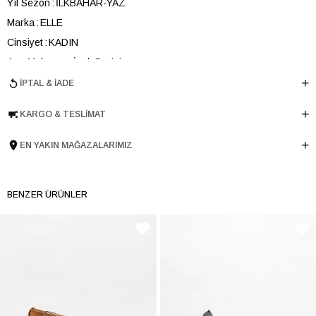
Yıl Sezon
İLKBAHAR-YAZ
Marka
ELLE
Cinsiyet
KADIN
Ana Malzeme
İnek Derisi
Astar Malzemesi
İnek Derisi
İPTAL & İADE
Topuk Boyu
5 cm
KARGO & TESLIMAT
Taban Malzemesi
Poliüretan
Ürün Cinsi
Dolgu Topuk
EN YAKIN MAĞAZALARIMIZ
Taban Yüksekliği
5 cm
Menşei
TURKIYE
BENZER ÜRÜNLER
Ürün Grubu
SANDALET