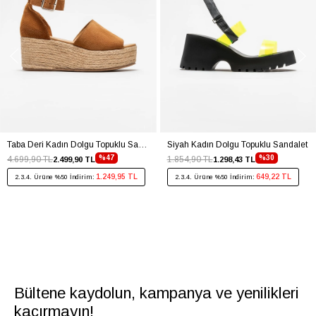
Taba Deri Kadın Dolgu Topuklu Sandalet
Siyah Kadın Dolgu Topuklu Sandalet
%47
%30
4.699,90 TL
1.854,90 TL
2.499,90 TL
1.298,43 TL
1.249,95 TL
649,22 TL
2.3.4. Ürüne %50 İndirim:
2.3.4. Ürüne %50 İndirim:
Bültene kaydolun, kampanya ve yenilikleri
kaçırmayın!