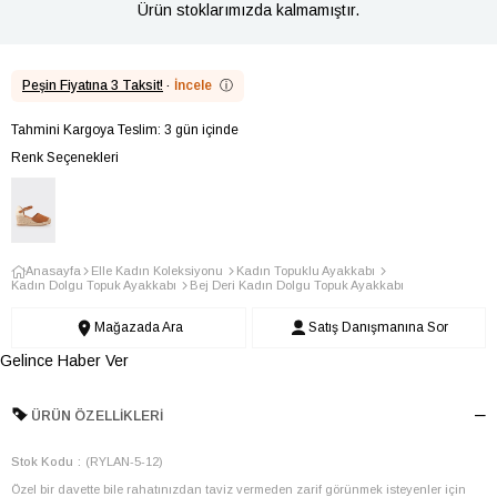
Ürün stoklarımızda kalmamıştır.
Peşin Fiyatına 3 Taksit!
·
İncele
ⓘ
Tahmini Kargoya Teslim: 3 gün içinde
Renk Seçenekleri
Anasayfa
Elle Kadın Koleksiyonu
Kadın Topuklu Ayakkabı
Kadın Dolgu Topuk Ayakkabı
Bej Deri Kadın Dolgu Topuk Ayakkabı
Mağazada Ara
Satış Danışmanına Sor
Gelince Haber Ver
ÜRÜN ÖZELLIKLERI
Stok Kodu
(RYLAN-5-12)
Özel bir davette bile rahatınızdan taviz vermeden zarif görünmek isteyenler için