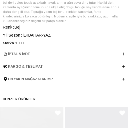
bej deri dolgu topuk ayakkabı, ayaklarınızı gün boyu dinç tutar. Hakiki deri,
zamanla ayağınızın formunu nazikçe alır; dolgu topuğu sayesinde adımlarınız
daha dengeli olur. Toprağa yakın bej tonu, renkleri tamamlar, farklı
kıyafetlerinizle kolayca bütünleşir. Modern çizgileriyle bu ayakkabı, uzun yıllar
kullanabileceğiniz değerli bir parça olabilir.
Renk
Bej
Yıl Sezon
İLKBAHAR-YAZ
Marka
ELLE
Cinsiyet
KADIN
İPTAL & İADE
Ana Malzeme
İnek Derisi-Jüt
KARGO & TESLIMAT
Astar Malzemesi
İnek Derisi
Topuk Boyu
7 cm
EN YAKIN MAĞAZALARIMIZ
Taban Malzemesi
Poliüretan
Ürün Cinsi
Dolgu Topuk
Menşei
TURKIYE
BENZER ÜRÜNLER
Ürün Grubu
AYAKKABI