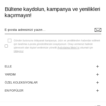
Bültene kaydolun, kampanya ve yenilikleri
kaçırmayın!
Gönder butonuna tıklayarak kampanya, ürün ve yeniliklerden haberdar edilmek
için tarafıma e-posta gönderilmesini onaylıyorum. Onay vermeniz halinde
işlenecek olan kişisel verilerinize yönelik
Aydınlatma Metni'ni
okumak için
tıklayınız
.
ELLE
YARDIM
ÖZEL KOLEKSİYONLAR
EN POPÜLER