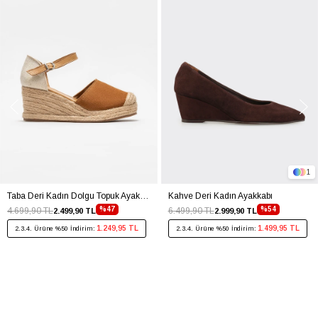
1
Taba Deri Kadın Dolgu Topuk Ayakkabı
Kahve Deri Kadın Ayakkabı
%47
%54
4.699,90 TL
6.499,90 TL
2.499,90 TL
2.999,90 TL
1.249,95 TL
1.499,95 TL
2.3.4. Ürüne %50 İndirim:
2.3.4. Ürüne %50 İndirim: