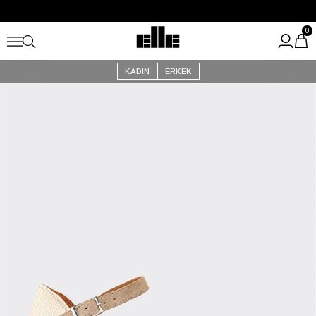
Büyük Yaz İndirimi Başladı!
Kargo Ücretsiz!
0
KADIN
ERKEK