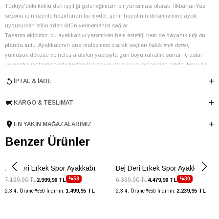
Türkiye'deki köklü deri işçiliği geleneğimizin bir yansıması olarak, İlkbahar-Yaz
sezonu için özenle hazırlanan bu model, şehir hayatının dinamizmine ayak
uydururken stilinizden ödün vermemenizi sağlar.
Tasarım ekibimiz, bu ayakkabıyı yaratırken hem estetiği hem de dayanıklılığı ön
planda tuttu. Ayakkabının ana malzemesi olarak seçilen
hakiki inek derisi
,
yumuşak dokusu ve nefes alabilen yapısıyla gün boyu rahatlık sunar. İç astar
ve mostra malzemesinde kullanılan
koyun derisi
ise ayaklarınıza adeta ikinci bir
ten hissi vererek benzersiz bir konfor deneyimi yaşatır. Ayakkabının dikkat çekici
İPTAL & İADE
özelliklerinden biri olan
kalın taban
yapısı, 4 cm'lik poliüretan taban
yüksekliğiyle modern bir duruş sergilerken, adımlarınıza ekstra destek ve
KARGO & TESLIMAT
yastıklama sağlar.
Detaylara verdiğimiz önem, bu modelde de kendini gösteriyor. Klasik
bağcıklı
yapısının yanı sıra, yan kısımlarda yer alan dekoratif
fermuarlı
detaylar ve zarif
EN YAKIN MAĞAZALARIMIZ
metalik şeritler, ayakkabıya sofistike bir hava katıyor. Altın rengi metal
Benzer Ürünler
aksesuarlar ve Elle logosu, lüks dokunuşları tamamlayarak ayakkabının genel
estetiğini yükseltir. Bu
Bej
renkli spor ayakkabı, günlük kombinlerinizden spor
şık buluşmalarınıza kadar geniş bir kullanım alanı sunar. Jean pantolonlar,
Bej Deri Erkek Spor Ayakkabı
Bej Deri Erkek Spor Ayakkabı
chino'lar veya spor kesim takımlarla mükemmel uyum sağlayarak stilinize
%58
%30
7.139,90 TL
6.399,90 TL
2.999,90 TL
4.479,90 TL
zahmetsiz bir şıklık katar.
1.499,95 TL
2.239,95 TL
2.3.4. Ürüne %50 İndirim:
2.3.4. Ürüne %50 İndirim:
Günlük şehir yürüyüşleri ve sosyal etkinlikler için idealdir.
Spor şık kombinlerinizle ofis ortamında veya hafta sonu gezilerinde fark
yaratır.