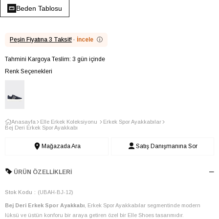
Beden Tablosu
Peşin Fiyatına 3 Taksit!
·
İncele
ⓘ
Tahmini Kargoya Teslim: 3 gün içinde
Renk Seçenekleri
Anasayfa
Elle Erkek Koleksiyonu
Erkek Spor Ayakkabılar
Bej Deri Erkek Spor Ayakkabı
Mağazada Ara
Satış Danışmanına Sor
ÜRÜN ÖZELLIKLERI
Stok Kodu
(UBAH-BJ-12)
Bej Deri Erkek Spor Ayakkabı
, Erkek Spor Ayakkabılar segmentinde modern
lüksü ve üstün konforu bir araya getiren özel bir Elle Shoes tasarımıdır.