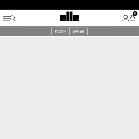
Büyük Yaz İndirimi Başladı!
Kargo Ücretsiz!
0
KADIN
ERKEK