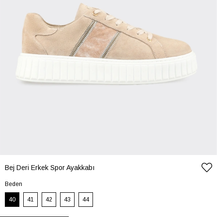
Bej Deri Erkek Spor Ayakkabı
Beden
40
41
42
43
44