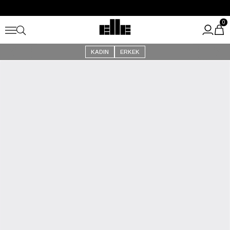
Büyük Yaz İndirimi Başladı!
Kargo Ücretsiz!
0
KADIN
ERKEK