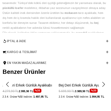
tasarımıdır. Türkiye'deki köklü deri işçiliği geleneğimizin bir yansıması olarak, bu
püsküllü loafer
modelimiz, ilkbahar-yaz sezonunun vazgeçilmezi olmaya aday.
Üstün kaliteli inek derisinden özenle üretilen bu
mokasen
tarzı ayakkabı, hem
dış hem de iç kısımda hakiki deri kullanılarak ayaklarınız için nefes alabilen ve
konforlu bir deneyim sunar. Tasarım ekibimiz, her detayı düşünerek, bu
bej
renkli ayakkabının her adımda lüksü hissettirmesini sağlamıştır.
Elle olarak, kaliteden ödün vermeyen yaklaşımımızla, bu
espadril
ayakkabının
tabanında dayanıklı kauçuk malzeme ve yan kısımlarında hasır görünümlü
İPTAL & İADE
otantik bir dokunuş kullandık. 1.5 cm topuk ve taban yüksekliği ile gün boyu
rahatlık sunan bu model, kaymaz desenli alt tabanı sayesinde güvenli adımlar
KARGO & TESLIMAT
atmanızı sağlar. Ayakkabının ön kısmındaki zarif püskül detayı ve görünür
dikişler, klasik
loafer
estetiğini modern bir çizgiyle buluşturur. İç astar ve mostra
malzemesi olarak da inek derisi tercih edilmesi, ürünün genel kalitesini ve uzun
EN YAKIN MAĞAZALARIMIZ
ömürlülüğünü pekiştirir.
Benzer Ürünler
Bu çok yönlü
bej
ayakkabı, farklı kombinlerinizle kolayca uyum sağlar:
Smart-casual ofis ortamlarında keten pantolon ve gömleklerle şık bir
görünüm.
Bej Deri Erkek Günlük Ayakkabı
Bej Deri Erkek Günlük Ayakkabı
Hafta sonu gezilerinde şort veya chino pantolonlarla rahat ve stil sahibi
%30
%30
4.279,90 TL
5.699,90 TL
2.995,90 TL
3.989,90 TL
bir kombin.
1.497,95 TL
1.994,95 TL
2.3.4. Ürüne %50 İndirim:
2.3.4. Ürüne %50 İndirim:
Yaz akşamı davetlerinde blazer ceketlerle tamamlayıcı bir dokunuş.
Elle Shoes kalitesiyle sunulan bu
püsküllü
model, hem günlük kullanım hem de
özel anlar için ideal bir seçimdir. Deri bakımı ile uzun yıllar ilk günkü formunu