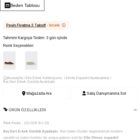
Beden Tablosu
Peşin Fiyatına 3 Taksit!
·
İncele
ⓘ
Tahmini Kargoya Teslim: 3 gün içinde
Renk Seçenekleri
Anasayfa
Elle Erkek Koleksiyonu
Erkek Espadril Ayakkabılar
Bej Deri Erkek Günlük Ayakkabı
Mağazada Ara
Satış Danışmanına Sor
ÜRÜN ÖZELLIKLERI
Stok Kodu
(GLOZE-BJ-12)
Bej Deri Erkek Günlük Ayakkabı
,
Yeni Gelen Ürünler
segmentinde modern
zarafet ve üstün konforu bir araya getiren özel bir
Elle Shoes espadril