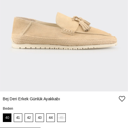
Bej Deri Erkek Günlük Ayakkabı
Beden
40
41
42
43
44
45