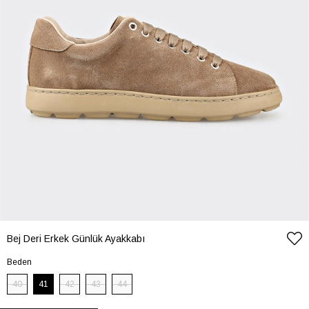
Bej Deri Erkek Günlük Ayakkabı
Beden
40
41
42
43
44