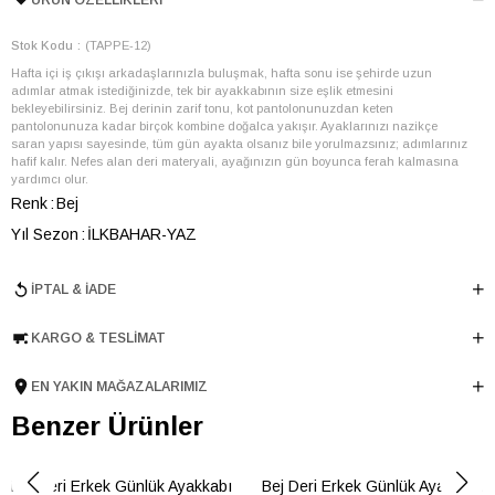
ÜRÜN ÖZELLIKLERI
Stok Kodu
(TAPPE-12)
Hafta içi iş çıkışı arkadaşlarınızla buluşmak, hafta sonu ise şehirde uzun
adımlar atmak istediğinizde, tek bir ayakkabının size eşlik etmesini
bekleyebilirsiniz. Bej derinin zarif tonu, kot pantolonunuzdan keten
pantolonunuza kadar birçok kombine doğalca yakışır. Ayaklarınızı nazikçe
saran yapısı sayesinde, tüm gün ayakta olsanız bile yorulmazsınız; adımlarınız
hafif kalır. Nefes alan deri materyali, ayağınızın gün boyunca ferah kalmasına
yardımcı olur.
Renk
Bej
Yıl Sezon
İLKBAHAR-YAZ
Marka
ELLE
İPTAL & İADE
Cinsiyet
ERKEK
Ana Malzeme
İnek Derisi
KARGO & TESLIMAT
Astar Malzemesi
İnek Derisi
EN YAKIN MAĞAZALARIMIZ
Topuk Boyu
3 cm
Taban Malzemesi
Benzer Ürünler
EVA
Ürün Cinsi
Bağcıklı
Taban Yüksekliği
3 cm
Bej Deri Erkek Günlük Ayakkabı
Bej Deri Erkek Günlük Ayakkabı