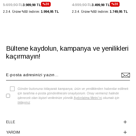
Menşei
TURKIYE
%30
%30
5.699,90 TL
4.999,90 TL
3.989,90 TL
3.499,90 TL
1.994,95 TL
1.749,95 TL
2.3.4. Ürüne %50 İndirim:
2.3.4. Ürüne %50 İndirim:
Ürün Grubu
AYAKKABI
Bültene kaydolun, kampanya ve yenilikleri
kaçırmayın!
Gönder butonuna tıklayarak kampanya, ürün ve yeniliklerden haberdar edilmek
için tarafıma e-posta gönderilmesini onaylıyorum. Onay vermeniz halinde
işlenecek olan kişisel verilerinize yönelik
Aydınlatma Metni'ni
okumak için
tıklayınız
.
ELLE
YARDIM