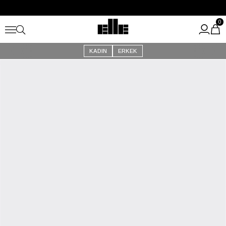
Büyük Yaz İndirimi Başladı!
Kargo Ücretsiz!
0
KADIN
ERKEK