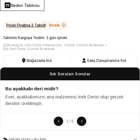
Beden Tablosu
Peşin Fiyatına 3 Taksit!
·
İncele
ⓘ
Tahmini Kargoya Teslim: 3 gün içinde
Anasayfa
Elle Erkek Koleksiyonu
Erkek Günlük Ayakkabı
Bej Deri Erkek Günlük Ayakkabı
Mağazada Ara
Satış Danışmanına Sor
Sık Sorulan Sorular
Bu ayakkabı deri midir?
Evet, ayakkabımızın ana malzemesi İnek Derisi olup gerçek
deriden üretilmiştir.
‹
›
1 / 5