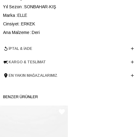
Yıl Sezon
SONBAHAR-KIŞ
Marka
ELLE
Cinsiyet
ERKEK
Ana Malzeme
Deri
Astar Malzemesi
Deri
İPTAL & İADE
Topuk Boyu
3 cm
Taban Malzemesi
EVA
KARGO & TESLIMAT
Ürün Cinsi
Düz
Taban Yüksekliği
1.5 cm
EN YAKIN MAĞAZALARIMIZ
Menşei
TURKIYE
Ürün Grubu
AYAKKABI
BENZER ÜRÜNLER