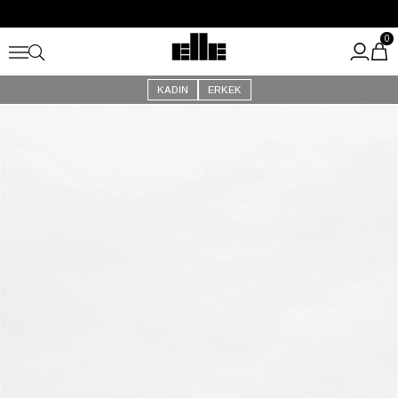
Büyük Yaz İndirimi Başladı!
Kargo Ücretsiz!
0
KADIN
ERKEK