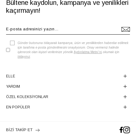
Bültene kaydolun, kampanya ve yenilikleri
kaçırmayın!
Gönder butonuna tıklayarak kampanya, ürün ve yeniliklerden haberdar edilmek
için tarafıma e-posta gönderilmesini onaylıyorum. Onay vermeniz halinde
işlenecek olan kişisel verilerinize yönelik
Aydınlatma Metni'ni
okumak için
tıklayınız
.
ELLE
YARDIM
ÖZEL KOLEKSİYONLAR
EN POPÜLER
BİZİ TAKİP ET