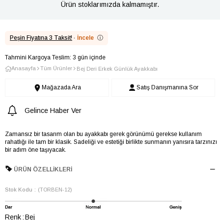
Ürün stoklarımızda kalmamıştır.
Peşin Fiyatına 3 Taksit!
·
İncele
ⓘ
Tahmini Kargoya Teslim: 3 gün içinde
Anasayfa
Tüm Ürünler
Bej Deri Erkek Günlük Ayakkabı
Mağazada Ara
Satış Danışmanına Sor
Gelince Haber Ver
Zamansız bir tasarım olan bu ayakkabı gerek görünümü gerekse kullanım
rahatlığı ile tam bir klasik. Sadeliği ve estetiği birlikte sunmanın yanısıra tarzınızı
bir adım öne taşıyacak.
ÜRÜN ÖZELLIKLERI
Stok Kodu
(TORBEN-12)
Renk
Bej