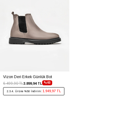
Vizon Deri Erkek Günlük Bot
%40
6.499,90 TL
3.899,94 TL
1.949,97 TL
2.3.4. Ürüne %50 İndirim: