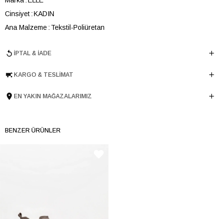
Cinsiyet
KADIN
Ana Malzeme
Tekstil-Poliüretan
Astar Malzemesi
Tekstil
İPTAL & İADE
Ürün Cinsi
Çapraz Çanta
Tema
Soft Touch
KARGO & TESLIMAT
Menşei
TURKIYE
Ürün Grubu
CANTA
EN YAKIN MAĞAZALARIMIZ
BENZER ÜRÜNLER