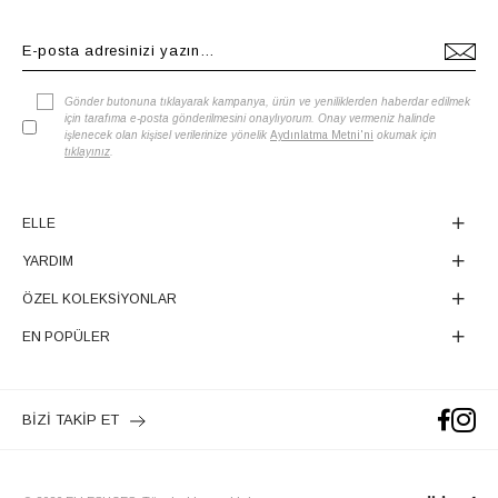
Gönder butonuna tıklayarak kampanya, ürün ve yeniliklerden haberdar edilmek
için tarafıma e-posta gönderilmesini onaylıyorum. Onay vermeniz halinde
işlenecek olan kişisel verilerinize yönelik
Aydınlatma Metni'ni
okumak için
tıklayınız
.
ELLE
YARDIM
ÖZEL KOLEKSİYONLAR
EN POPÜLER
BİZİ TAKİP ET