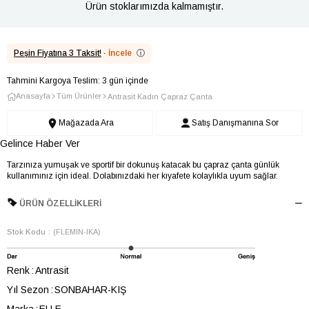
Ürün stoklarımızda kalmamıştır.
Peşin Fiyatına 3 Taksit!
·
İncele
ⓘ
Tahmini Kargoya Teslim: 3 gün içinde
Anasayfa
Tüm Ürünler
Antrasit Kadın Çapraz Çanta
Mağazada Ara
Satış Danışmanına Sor
Gelince Haber Ver
Tarzınıza yumuşak ve sportif bir dokunuş katacak bu çapraz çanta günlük
kullanımınız için ideal. Dolabınızdaki her kıyafete kolaylıkla uyum sağlar.
ÜRÜN ÖZELLIKLERI
Stok Kodu
(FLEMIN-IKA)
Renk
Antrasit
Yıl Sezon
SONBAHAR-KIŞ
Marka
ELLE