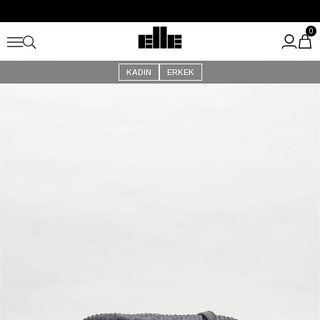
Büyük Yaz İndirimi Başladı!
Kargo Ücretsiz!
0
KADIN
ERKEK