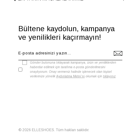
Bültene kaydolun, kampanya
ve yenilikleri kaçırmayın!
Gönder butonuna tıklayarak kampanya, ürün ve yeniliklerden
haberdar edilmek için tarafıma e-posta gönderilmesini
onaylıyorum. Onay vermeniz halinde işlenecek olan kişisel
verilerinize yönelik
Aydınlatma Metni'ni
okumak için
tıklayınız
.
© 2026 ELLESHOES. Tüm hakları saklıdır.