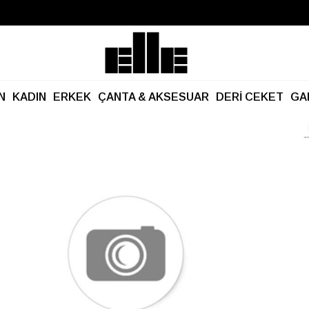
Büyük Yaz İndirimi Başladı!
Kargo Ücretsiz!
N
KADIN
ERKEK
ÇANTA & AKSESUAR
DERİ CEKET
GA