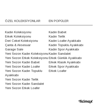
ÖZEL KOLEKSİYONLAR
EN POPÜLER
Kadın Koleksiyonu
Kadın Babet
Erkek Koleksiyonu
Kadın Terlik
Deri Ceket Koleksiyonu
Kadın Loafer Ayakkabı
Çanta & Aksesuar
Kadın Topuklu Ayakkabı
Garage Sale
Kadın Spor Ayakkabı
Yeni Sezon Kadın Koleksiyonu
Kadın Sandalet
Yeni Sezon Erkek Koleksiyonu
Erkek Günlük Ayakkabı
Yeni Sezon Kadın Babet
Erkek Klasik Ayakkabı
Yeni Sezon Kadın Loafer
Erkek Spor Ayakkabı
Yeni Sezon Kadın Topuklu
Erkek Loafer
Ayakkabı
Yeni Sezon Kadın Terlik
Yeni Sezon Kadın Sandalet
Yeni Sezon Erkek Loafer