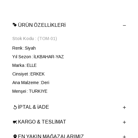
ÜRÜN ÖZELLIKLERI
Stok Kodu
(TOM-01)
Renk
Siyah
Yıl Sezon
İLKBAHAR-YAZ
Marka
ELLE
Cinsiyet
ERKEK
Ana Malzeme
Deri
Menşei
TURKIYE
Ürün Grubu
CUZDAN
İPTAL & İADE
KARGO & TESLIMAT
EN YAKIN MAĞAZALARIMIZ