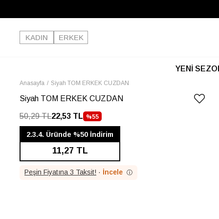
KADIN
ERKEK
YENİ SEZO
Anasayfa
Siyah TOM ERKEK CUZDAN
Siyah TOM ERKEK CUZDAN
50,29 TL
22,53 TL
%
55
İNDIRIM
2.3.4. Üründe %50 İndirim
11,27 TL
Peşin Fiyatına 3 Taksit!
·
İncele
ⓘ