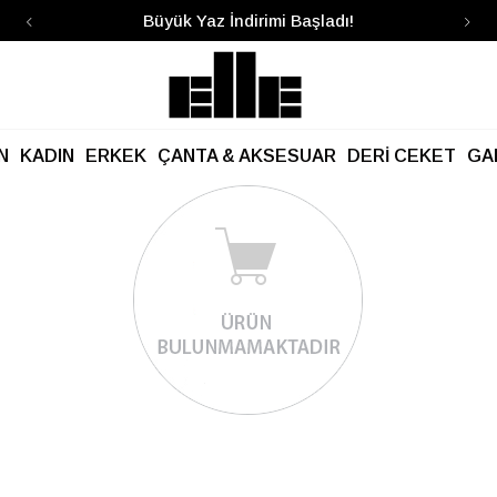
Büyük Yaz İndirimi Başladı!
N
KADIN
ERKEK
ÇANTA & AKSESUAR
DERİ CEKET
GA