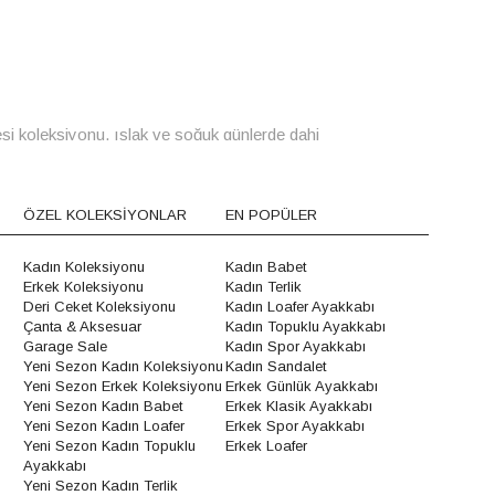
si koleksiyonu, ıslak ve soğuk günlerde dahi
öne çıkan bu koleksiyon, şehir hayatının
ğmur çizmesi seçeneklerimizle, yağmurun tadını
ÖZEL KOLEKSİYONLAR
EN POPÜLER
leştiren ELLE kadın yağmur çizmeleri, günlük
Kadın Koleksiyonu
Kadın Babet
mlar, yağmurlu günlerin kasvetini dağıtarak
Erkek Koleksiyonu
Kadın Terlik
Deri Ceket Koleksiyonu
Kadın Loafer Ayakkabı
Çanta & Aksesuar
Kadın Topuklu Ayakkabı
Garage Sale
Kadın Spor Ayakkabı
ratikliği ile öne çıkar. Alışverişe giderken, işe
Yeni Sezon Kadın Koleksiyonu
Kadın Sandalet
ek yapıları ve kolay giyilebilir tasarımları
Yeni Sezon Erkek Koleksiyonu
Erkek Günlük Ayakkabı
Yeni Sezon Kadın Babet
Erkek Klasik Ayakkabı
re kadar geniş bir yelpazede sunulan modeller, her
Yeni Sezon Kadın Loafer
Erkek Spor Ayakkabı
Yeni Sezon Kadın Topuklu
Erkek Loafer
lmaz, aynı zamanda stilinize modern bir dokunuş
Ayakkabı
Yeni Sezon Kadın Terlik
 biri haline gelir. Kış aylarında
kadın düz çizme