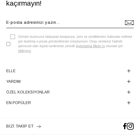
kaçırmayın!
Gönder butonuna tıklayarak kampanya, ürün ve yeniliklerden haberdar edilmek
için tarafıma e-posta gönderilmesini onaylıyorum. Onay vermeniz halinde
işlenecek olan kişisel verilerinize yönelik
Aydınlatma Metni'ni
okumak için
tıklayınız
.
ELLE
YARDIM
ÖZEL KOLEKSİYONLAR
EN POPÜLER
BİZİ TAKİP ET